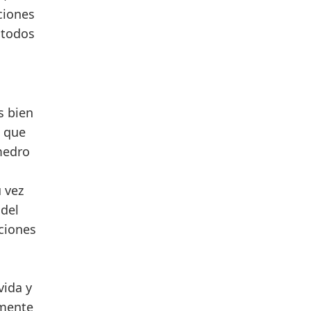
ciones
 todos
s bien
s que
medro
u vez
 del
ciones
vida y
amente