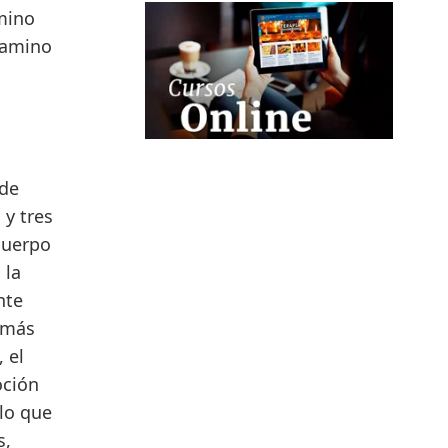
mino
 camino
 de
 y tres
cuerpo
 la
nte
 más
 el
oción
lo que
s,