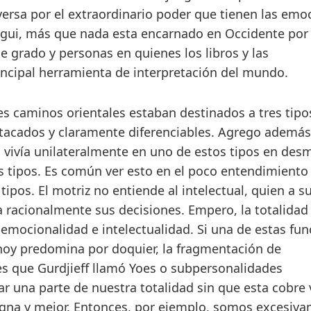
ersa por el extraordinario poder que tienen las emo
 Yogui, más que nada esta encarnado en Occidente por
de grado y personas en quienes los libros y las
incipal herramienta de interpretación del mundo.
res caminos orientales estaban destinados a tres tipo
stacados y claramente diferenciables. Agrego ademá
l vivía unilateralmente en uno de estos tipos en des
s tipos. Es común ver esto en el poco entendimiento
pos. El motriz no entiende al intelectual, quien a s
 racionalmente sus decisiones. Empero, la totalidad
emocionalidad e intelectualidad. Si una de estas fun
 hoy predomina por doquier, la fragmentación de
es que Gurdjieff llamó Yoes o subpersonalidades
una parte de nuestra totalidad sin que esta cobre 
igna y mejor. Entonces, por ejemplo, somos excesiv