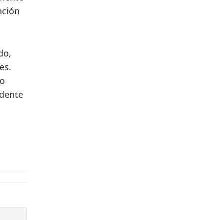
nción
do,
es.
io
idente