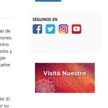
SEGUINOS EN
ías de
ciones.
entro
ento y
jer
uelve
e: El
er su