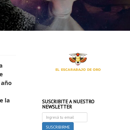
a
e
 año
e la
SUSCRIBITE A NUESTRO
NEWSLETTER
Ingresá
tu
email
SUSCRIBIRME