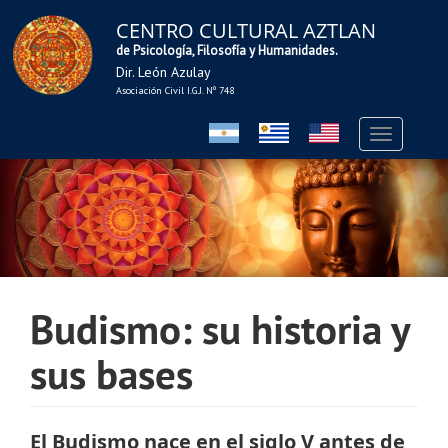
CENTRO CULTURAL AZTLAN
de Psicología, Filosofía y Humanidades.
Dir. León Azulay
Asociación Civil I.G.J. Nº 748
Toggle
navigation
Budismo: su historia y
sus bases
El Budismo nace en el siglo V antes de